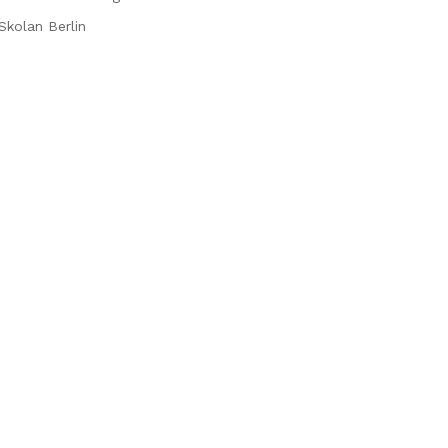
Skolan Berlin
CT
SOCIAL MEDIA
ket Street, STE 46034
Facebook
cisco, CA 94114
Instagram