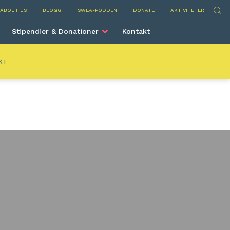
n
Sök
ABOUT US
BLOGG
SWEA-PODDEN
DONATE
AKTIVITETER
Stipendier & Donationer
Kontakt
KT