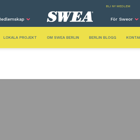
Berli
BLI NY MEDLEM
edlemskap
För Sweor
LOKALA PROJEKT
OM SWEA BERLIN
BERLIN BLOGG
KONTA