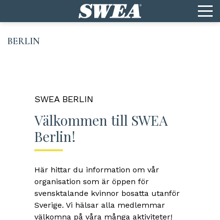
BERLIN
SWEA BERLIN
SW
Välkommen till SWEA
S
Berlin!
Kära
åll
pro
Här hittar du information om vår
iala
utk
organisation som är öppen för
ch
med
svensktalande kvinnor bosatta utanför
en-
eve
Sverige. Vi hälsar alla medlemmar
då 
välkomna på våra många aktiviteter!