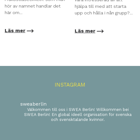
hör av namnet handlar det
hjälpa till med att starta
här om…
upp och hålla i nån grupp?…
Läs mer
Läs mer
INSTAGRAM
sweaberlin
Välkommen till oss i SWEA Berlin! Willkommen bei
SWEA Berlin! En global ideell organisation för svenska
och svensktalande kvinnor.