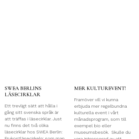
SWEA BERLINS
MER KULTUREVENT!
LÄSECIRKLAR
Framöver vill vi kunna
Ett trevligt sätt att hålla i
erbjuda mer regelbundna
gång sitt svenska språk är
kulturella event i vårt
att träffas i läsecirklar. Just
månadsprogram, som till
nu finns det två olika
exempel bio eller
läsecirklar hos SWEA Berlin:
museumsbesök. Skulle du
Frukostläsecirkeln: som man
vara intresserad av att